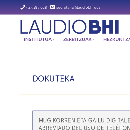
945 187 028
secretaria@laudiobhi.eus
INSTITUTUA
ZERBITZUAK
HEZKUNTZA
DOKUTEKA
MUGIKORREN ETA GAILU DIGITA
ABREVIADO DEL USO DE TELÉFON