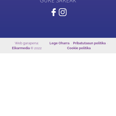
GURE SAREAK
Web garapena:
Lege Oharra
·
Pribatutasun politika
·
Elkarmedia
© 2022
Cookie politika