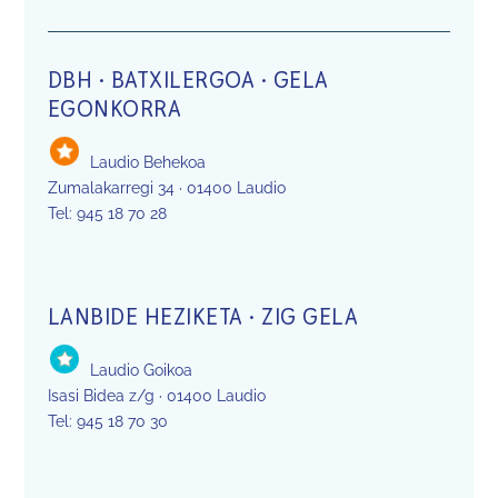
DBH · BATXILERGOA · GELA
EGONKORRA
Laudio Behekoa
Zumalakarregi 34 · 01400 Laudio
Tel: 945 18 70 28
LANBIDE HEZIKETA · ZIG GELA
Laudio Goikoa
Isasi Bidea z/g · 01400 Laudio
Tel: 945 18 70 30