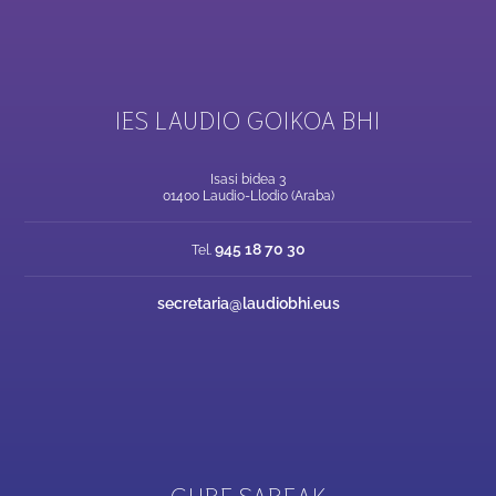
IES LAUDIO GOIKOA BHI
Isasi bidea 3
01400 Laudio-Llodio (Araba)
945 18 70 30
Tel.
secretaria@laudiobhi.eus