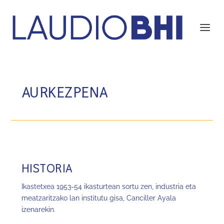
AURKEZPENA
HISTORIA
Ikastetxea 1953-54 ikasturtean sortu zen, industria eta
meatzaritzako lan institutu gisa, Canciller Ayala
izenarekin.