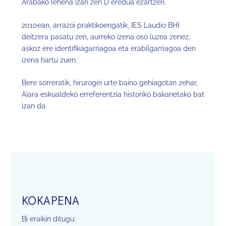
Arabako lehena izan zen D eredua ezartzen.
2010ean, arrazoi praktikoengatik, IES Laudio BHI
deitzera pasatu zen, aurreko izena oso luzea zenez,
askoz ere identifikagarriagoa eta erabilgarriagoa den
izena hartu zuen.
Bere sorreratik, hirurogei urte baino gehiagotan zehar,
Aiara eskualdeko erreferentzia historiko bakanetako bat
izan da.
KOKAPENA
Bi eraikin ditugu: