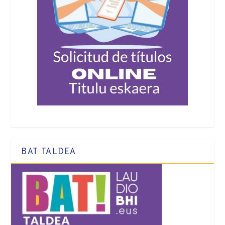
BAT TALDEA