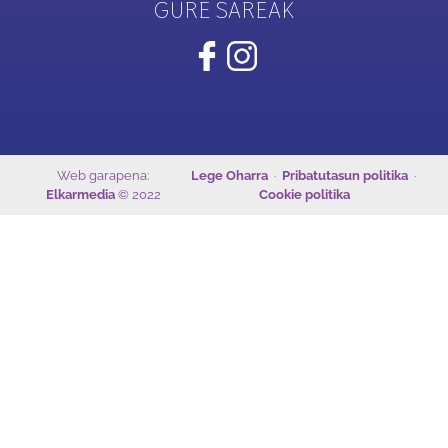
GURE SAREAK
Web garapena:
Lege Oharra
·
Pribatutasun politika
·
Elkarmedia
© 2022
Cookie politika