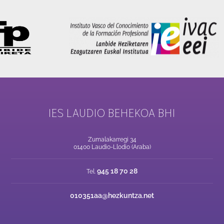
IES LAUDIO BEHEKOA BHI
Zumalakarregi 34
01400 Laudio-Llodio (Araba)
945 18 70 28
Tel.
010351aa@hezkuntza.net