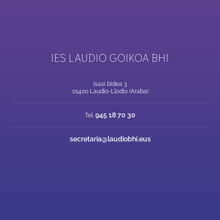
IES LAUDIO GOIKOA BHI
Isasi bidea 3
01400 Laudio-Llodio (Araba)
945 18 70 30
Tel.
secretaria@laudiobhi.eus