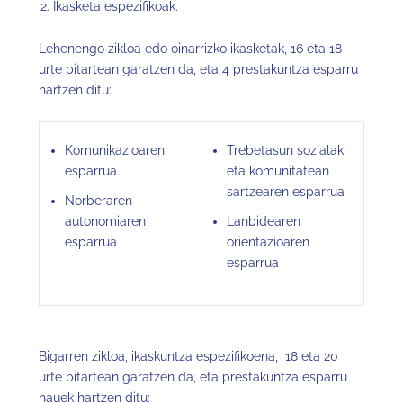
Ikasketa espezifikoak.
Lehenengo zikloa edo oinarrizko ikasketak, 16 eta 18
urte bitartean garatzen da, eta 4 prestakuntza esparru
hartzen ditu:
Komunikazioaren
Trebetasun sozialak
esparrua.
eta komunitatean
sartzearen esparrua
Norberaren
autonomiaren
Lanbidearen
esparrua
orientazioaren
esparrua
Bigarren zikloa, ikaskuntza espezifikoena, 18 eta 20
urte bitartean garatzen da, eta prestakuntza esparru
hauek hartzen ditu: