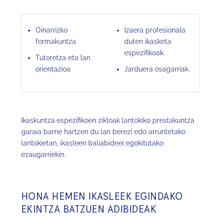
Oinarrizko
Izaera profesionala
formakuntza
duten ikasketa
espezifikoak.
Tutoretza eta lan
orientazioa
Jarduera osagarriak.
Ikaskuntza espezifikoen zikloak lantokiko prestakuntza
garaia barne hartzen du lan berezi edo arruntetako
lantokietan, ikasleen baliabideei egokitutako
ezaugarriekin.
HONA HEMEN IKASLEEK EGINDAKO
EKINTZA BATZUEN ADIBIDEAK