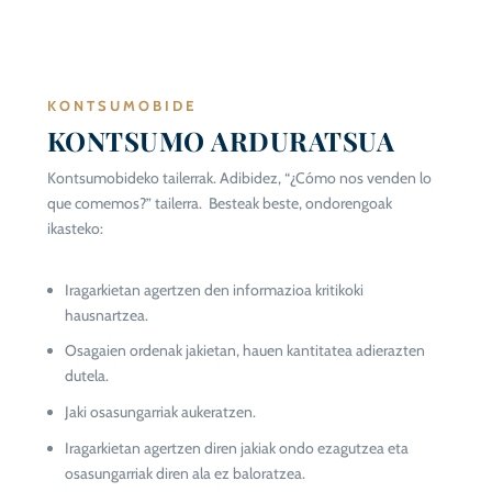
KONTSUMOBIDE
KONTSUMO ARDURATSUA
Kontsumobideko tailerrak. Adibidez, “¿Cómo nos venden lo
que comemos?” tailerra. Besteak beste, ondorengoak
ikasteko:
Iragarkietan agertzen den informazioa kritikoki
hausnartzea.
Osagaien ordenak jakietan, hauen kantitatea adierazten
dutela.
Jaki osasungarriak aukeratzen.
Iragarkietan agertzen diren jakiak ondo ezagutzea eta
osasungarriak diren ala ez baloratzea.