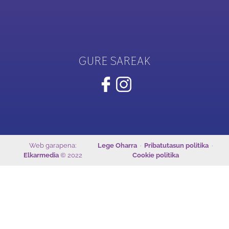
GURE SAREAK
Web garapena:
Lege Oharra
·
Pribatutasun politika
·
Elkarmedia
© 2022
Cookie politika