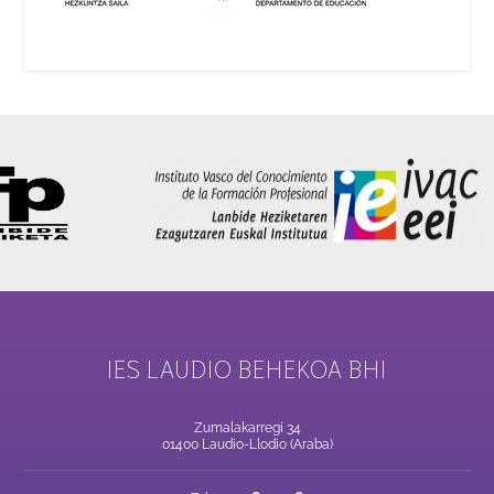
IES LAUDIO BEHEKOA BHI
Zumalakarregi 34
01400 Laudio-Llodio (Araba)