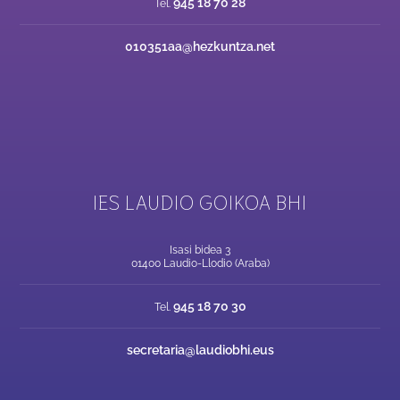
945 18 70 28
Tel.
010351aa@hezkuntza.net
IES LAUDIO GOIKOA BHI
Isasi bidea 3
01400 Laudio-Llodio (Araba)
945 18 70 30
Tel.
secretaria@laudiobhi.eus