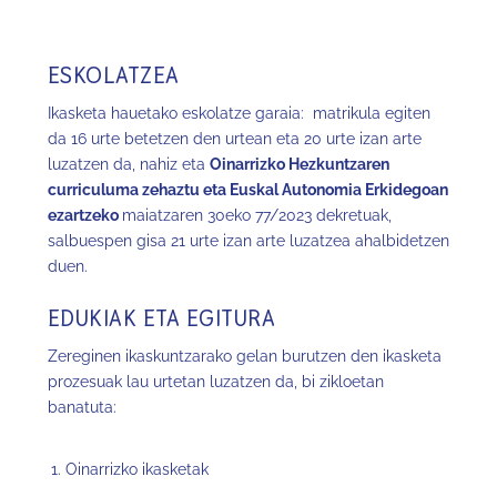
ESKOLATZEA
Ikasketa hauetako eskolatze garaia: matrikula egiten
da 16 urte betetzen den urtean eta 20 urte izan arte
luzatzen da, nahiz eta
Oinarrizko Hezkuntzaren
curriculuma zehaztu
eta Euskal Autonomia Erkidegoan
ezartzeko
maiatzaren 30eko 77/2023 dekretuak,
salbuespen gisa 21 urte izan arte luzatzea ahalbidetzen
duen.
EDUKIAK ETA EGITURA
Zereginen ikaskuntzarako gelan burutzen den ikasketa
prozesuak lau urtetan luzatzen da, bi zikloetan
banatuta:
Oinarrizko ikasketak