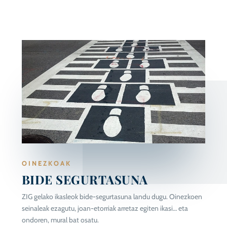
OINEZKOAK
BIDE SEGURTASUNA
ZIG gelako ikasleok bide-segurtasuna landu dugu. Oinezkoen
seinaleak ezagutu, joan-etorriak arretaz egiten ikasi… eta
ondoren, mural bat osatu.