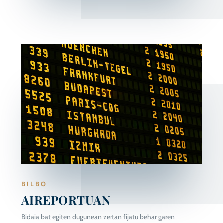
BILBO
AIREPORTUAN
Bidaia bat egiten dugunean zertan fijatu behar garen