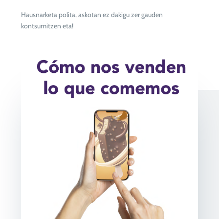
Hausnarketa polita, askotan ez dakigu zer gauden
kontsumitzen eta!