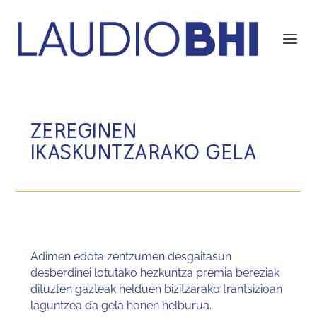
ZEREGINEN
IKASKUNTZARAKO GELA
Adimen edota zentzumen desgaitasun
desberdinei lotutako hezkuntza premia bereziak
dituzten gazteak helduen bizitzarako trantsizioan
laguntzea da gela honen helburua.