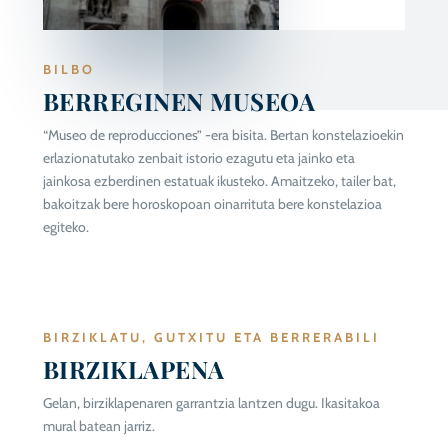
BILBO
BERREGINEN MUSEOA
“Museo de reproducciones” -era bisita. Bertan konstelazioekin
erlazionatutako zenbait istorio ezagutu eta jainko eta
jainkosa ezberdinen estatuak ikusteko. Amaitzeko, tailer bat,
bakoitzak bere horoskopoan oinarrituta bere konstelazioa
egiteko.
BIRZIKLATU, GUTXITU ETA BERRERABILI
BIRZIKLAPENA
Gelan, birziklapenaren garrantzia lantzen dugu. Ikasitakoa
mural batean jarriz.