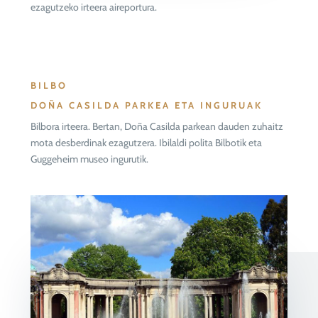
ezagutzeko irteera aireportura.
BILBO
DOÑA CASILDA PARKEA ETA INGURUAK
Bilbora irteera. Bertan, Doña Casilda parkean dauden zuhaitz
mota desberdinak ezagutzera. Ibilaldi polita Bilbotik eta
Guggeheim museo ingurutik.