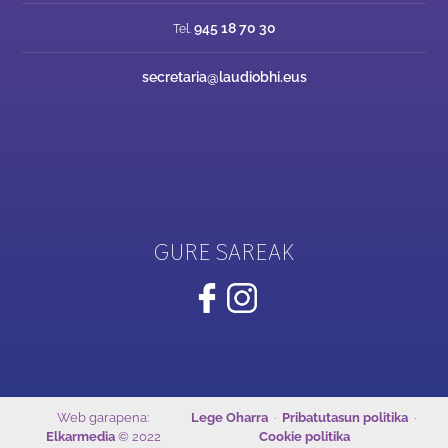
945 18 70 30
Tel.
secretaria@laudiobhi.eus
GURE SAREAK
Web garapena:
Lege Oharra
·
Pribatutasun politika
·
Elkarmedia
© 2022
Cookie politika