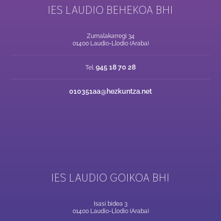
IES LAUDIO BEHEKOA BHI
Zumalakarregi 34
01400 Laudio-Llodio (Araba)
945 18 70 28
Tel.
010351aa@hezkuntza.net
IES LAUDIO GOIKOA BHI
Isasi bidea 3
01400 Laudio-Llodio (Araba)