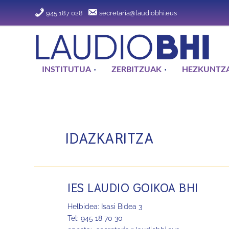
945 187 028
secretaria@laudiobhi.eus
INSTITUTUA
ZERBITZUAK
HEZKUNTZA
IDAZKARITZA
IES LAUDIO GOIKOA BHI
Helbidea: Isasi Bidea 3
Tel: 945 18 70 30