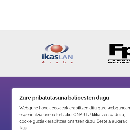
IES LAUDIO BEHEKOA BHI
Zure pribatutasuna balioesten dugu
Webgune honek cookieak erabiltzen ditu gure webgunean
Zumalakarregi 34
esperientzia onena lortzeko. ONARTU klikatzen baduzu,
01400 Laudio-Llodio (Araba)
cookie guztiak erabiltzea onartzen duzu. Bestela aukerak
ikusi.