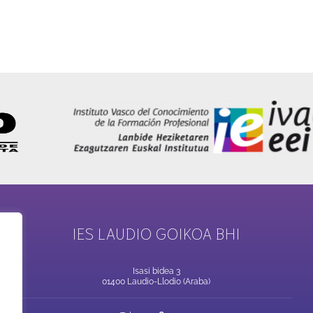
IES LAUDIO GOIKOA BHI
Isasi bidea 3
01400 Laudio-Llodio (Araba)