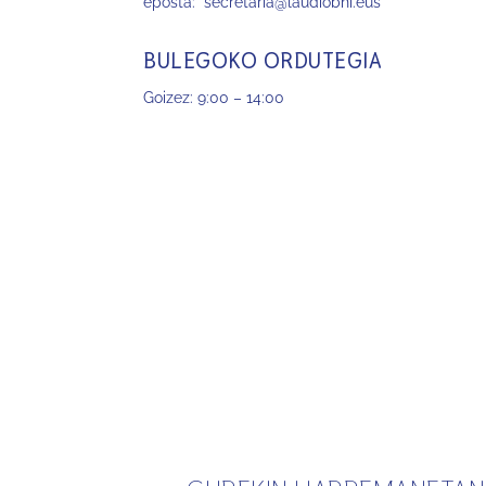
eposta:
secretaria@laudiobhi.eus
BULEGOKO ORDUTEGIA
Goizez: 9:00 – 14:00