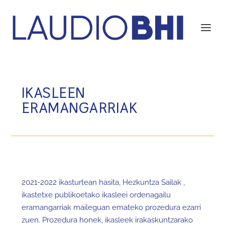
IKASLEEN
ERAMANGARRIAK
2021-2022 ikasturtean hasita, Hezkuntza Sailak ,
ikastetxe publikoetako ikasleei ordenagailu
eramangarriak maileguan emateko prozedura ezarri
zuen. Prozedura honek, ikasleek irakaskuntzarako