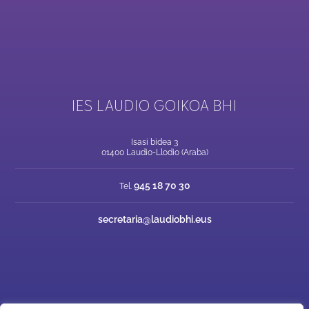
IES LAUDIO GOIKOA BHI
Isasi bidea 3
01400 Laudio-Llodio (Araba)
945 18 70 30
Tel.
secretaria@laudiobhi.eus