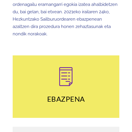
ordenagailu eramangarri egokia izatea ahalbidetzen
du, bai gelan, bai etxean. 2021eko irailaren 24ko,
Hezkuntzako Sailburuordearen ebazpenean
azaltzen dira prozedura honen zehaztasunak eta
nondik norakoak.
EBAZPENA