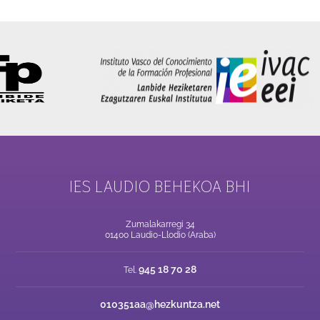
IES LAUDIO BEHEKOA BHI
Zumalakarregi 34
01400 Laudio-Llodio (Araba)
945 18 70 28
Tel.
010351aa@hezkuntza.net