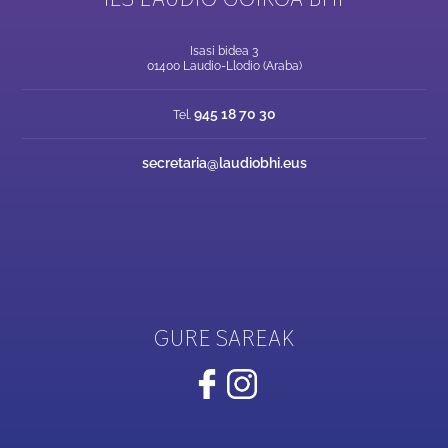
Isasi bidea 3
01400 Laudio-Llodio (Araba)
945 18 70 30
Tel.
secretaria@laudiobhi.eus
GURE SAREAK