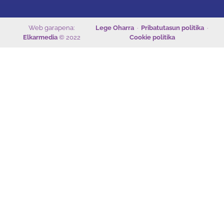
Web garapena:
Lege Oharra
·
Pribatutasun politika
·
Elkarmedia
© 2022
Cookie politika