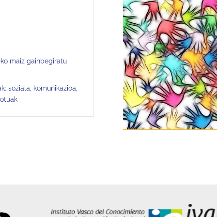
eko maiz gainbegiratu
: soziala, komunikazioa,
lotuak