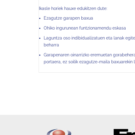
Ikasle horiek hauxe edukitzen dute:
Ezagutze garapen baxua
Ohiko ingurunean funtzionamendu eskasa
Laguntza oso indibidualizatuen eta lanak egit
beharra
Garapenaren oinarrizko eremuetan gorabeherak
portaera, ez soilik ezagutze-maila baxuarekin 