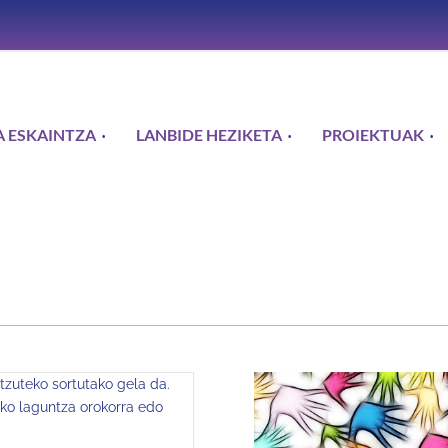
 ESKAINTZA
LANBIDE HEZIKETA
PROIEKTUAK
tzuteko sortutako gela da.
ko laguntza orokorra edo