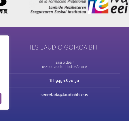
IES LAUDIO GOIKOA BHI
Isasi bidea 3
01400 Laudio-Llodio (Araba)
945 18 70 30
Tel.
secretaria@laudiobhi.eus