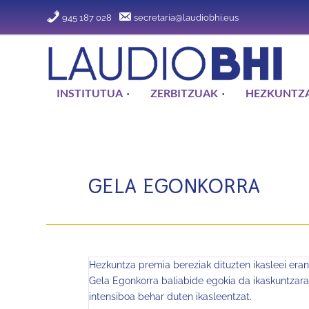
945 187 028
secretaria@laudiobhi.eus
INSTITUTUA
ZERBITZUAK
HEZKUNTZA
GELA EGONKORRA
Hezkuntza premia bereziak dituzten ikasleei eran
Gela Egonkorra baliabide egokia da ikaskuntzara
intensiboa behar duten ikasleentzat.