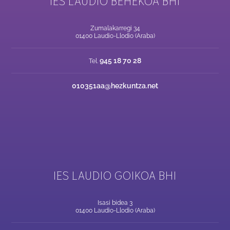
IES LAUDIO BEHEKOA BHI
Zumalakarregi 34
01400 Laudio-Llodio (Araba)
945 18 70 28
Tel.
010351aa@hezkuntza.net
IES LAUDIO GOIKOA BHI
Isasi bidea 3
01400 Laudio-Llodio (Araba)