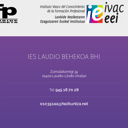
IES LAUDIO BEHEKOA BHI
Zumalakarregi 34
01400 Laudio-Llodio (Araba)
945 18 70 28
Tel.
010351aa@hezkuntza.net