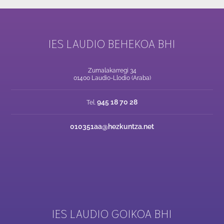
IES LAUDIO BEHEKOA BHI
Zumalakarregi 34
01400 Laudio-Llodio (Araba)
945 18 70 28
Tel.
010351aa@hezkuntza.net
IES LAUDIO GOIKOA BHI