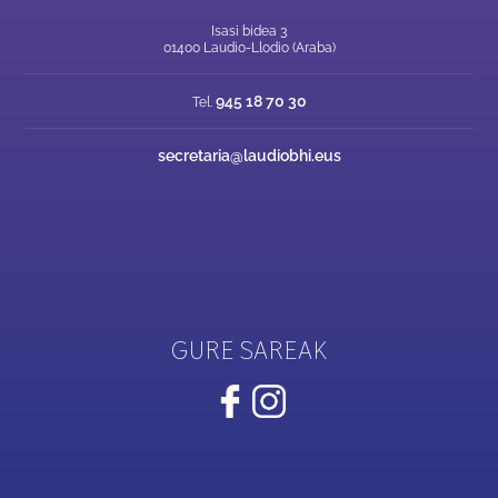
Isasi bidea 3
01400 Laudio-Llodio (Araba)
945 18 70 30
Tel.
secretaria@laudiobhi.eus
GURE SAREAK