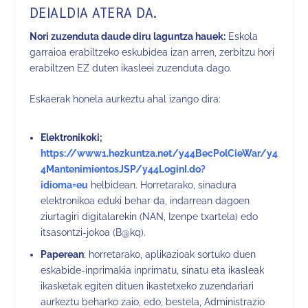
DEIALDIA ATERA DA.
Nori zuzenduta daude diru laguntza hauek:
Eskola
garraioa erabiltzeko eskubidea izan arren, zerbitzu hori
erabiltzen EZ duten ikasleei zuzenduta dago.
Eskaerak honela aurkeztu ahal izango dira:
Elektronikoki;
https://www1.hezkuntza.net/y44BecPolCieWar/y4
4MantenimientosJSP/y44LoginI.do?
idioma=eu
helbidean. Horretarako, sinadura
elektronikoa eduki behar da, indarrean dagoen
ziurtagiri digitalarekin (NAN, Izenpe txartela) edo
itsasontzi-jokoa (B@kq).
Paperean
; horretarako, aplikazioak sortuko duen
eskabide-inprimakia inprimatu, sinatu eta ikasleak
ikasketak egiten dituen ikastetxeko zuzendariari
aurkeztu beharko zaio, edo, bestela, Administrazio