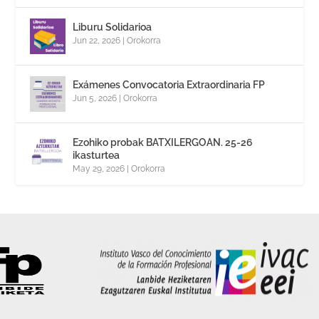
Liburu Solidarioa
Jun 22, 2026
|
Orokorra
Exámenes Convocatoria Extraordinaria FP
Jun 5, 2026
|
Orokorra
Ezohiko probak BATXILERGOAN. 25-26
ikasturtea
May 29, 2026
|
Orokorra