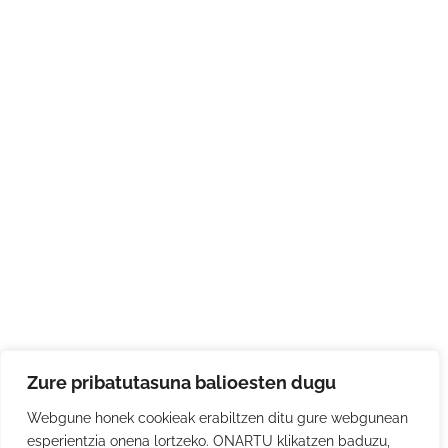
Zure pribatutasuna balioesten dugu
Webgune honek cookieak erabiltzen ditu gure webgunean
esperientzia onena lortzeko. ONARTU klikatzen baduzu,