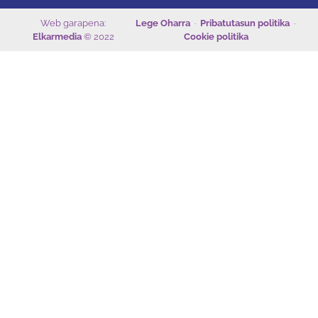
Web garapena:
Lege Oharra
·
Pribatutasun politika
·
Elkarmedia
© 2022
Cookie politika