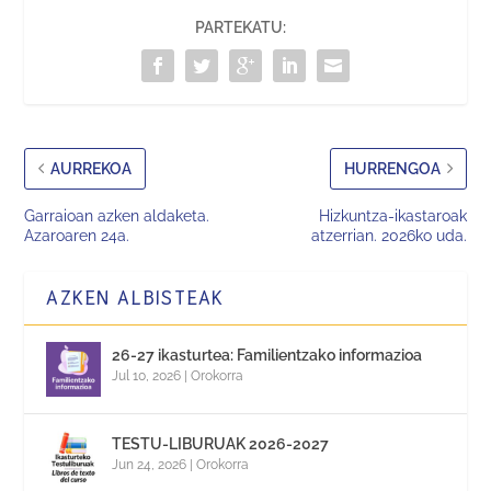
PARTEKATU:
AURREKOA
HURRENGOA
Garraioan azken aldaketa.
Hizkuntza-ikastaroak
Azaroaren 24a.
atzerrian. 2026ko uda.
AZKEN ALBISTEAK
26-27 ikasturtea: Familientzako informazioa
Jul 10, 2026
|
Orokorra
TESTU-LIBURUAK 2026-2027
Jun 24, 2026
|
Orokorra