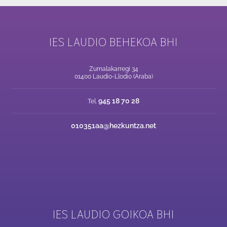
IES LAUDIO BEHEKOA BHI
Zumalakarregi 34
01400 Laudio-Llodio (Araba)
945 18 70 28
Tel.
010351aa@hezkuntza.net
IES LAUDIO GOIKOA BHI