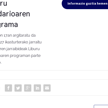
ru
Informazio guztia hemen
darioaren
grama
n 17an argitaratu da
7 ikasturterako jarraitu
ren jarraibideak Liburu
ioaren programan parte
.
: