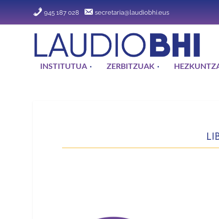
945 187 028
secretaria@laudiobhi.eus
INSTITUTUA
ZERBITZUAK
HEZKUNTZA
LI