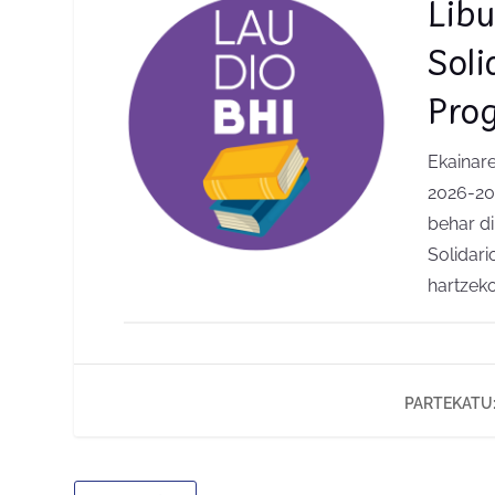
Libu
Soli
Pro
Ekainare
2026-202
behar di
Solidar
hartzeko
PARTEKATU