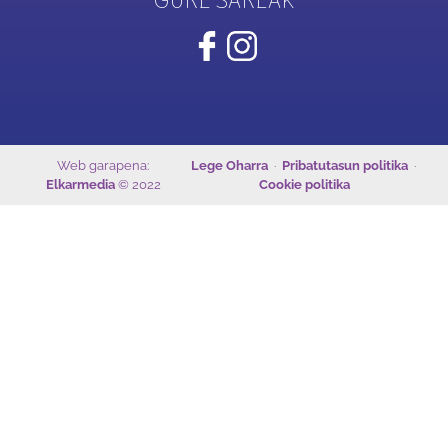
GURE SAREAK
Web garapena:
Lege Oharra
·
Pribatutasun politika
·
Elkarmedia
© 2022
Cookie politika