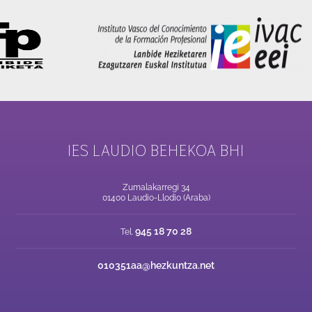
IES LAUDIO BEHEKOA BHI
Zumalakarregi 34
01400 Laudio-Llodio (Araba)
945 18 70 28
Tel.
010351aa@hezkuntza.net