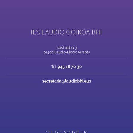
IES LAUDIO GOIKOA BHI
Isasi bidea 3
01400 Laudio-Llodio (Araba)
945 18 70 30
Tel.
secretaria@laudiobhi.eus