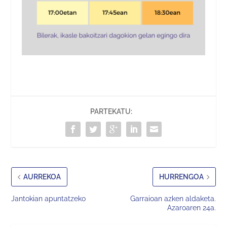
PARTEKATU:
AURREKOA
HURRENGOA
Jantokian apuntatzeko
Garraioan azken aldaketa.
Azaroaren 24a.