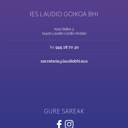
IES LAUDIO GOIKOA BHI
Isasi bidea 3
01400 Laudio-Llodio (Araba)
945 18 70 30
Tel.
secretaria@laudiobhi.eus
GURE SAREAK