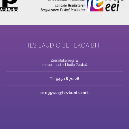
IES LAUDIO BEHEKOA BHI
Zumalakarregi 34
01400 Laudio-Llodio (Araba)
945 18 70 28
Tel.
010351aa@hezkuntza.net