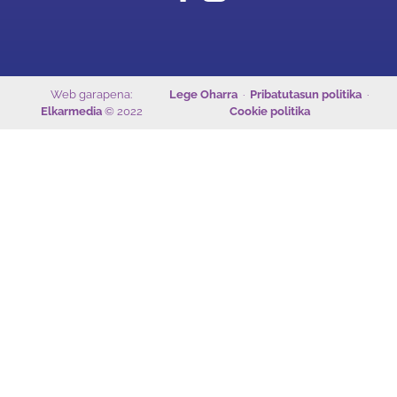
Web garapena:
Lege Oharra
·
Pribatutasun politika
·
Elkarmedia
© 2022
Cookie politika