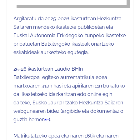
Argitaratu da 2025-2026 ikasturtean Hezkuntza
Sailaren mendeko ikastetxe publikoetan eta
Euskal Autonomia Erkidegoko itunpeko ikastetxe
pribatuetan Batxilergoko ikasleak onartzeko
eskabideak aurkezteko egutegia.
25-26 ikasturtean
Laudio BHIn
Batxilergoa
egiteko
aurrematrikula
epea
martxoaren 31an hasi eta apirilaren 11n bukatuko
da. Ikastetxeko idazkaritzan edo online egin
daiteke, Eusko Jaurlaritzako Hezkuntza Sailaren
webgunearen bidez (
argibide eta dokumentazio
guztia hemen
⇐
).
Matrikulatzeko epea ekainaren 16tik ekainaren