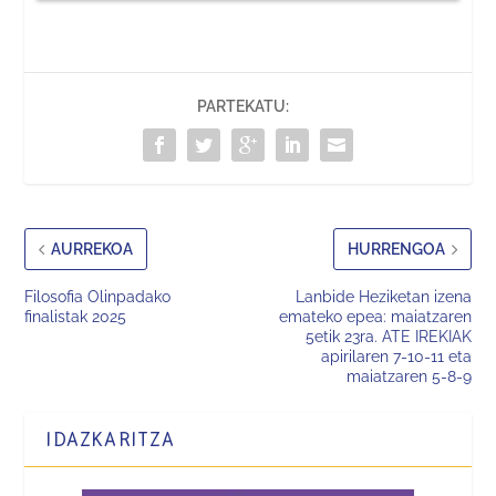
PARTEKATU:
AURREKOA
HURRENGOA
Filosofia Olinpadako
Lanbide Heziketan izena
finalistak 2025
emateko epea: maiatzaren
5etik 23ra. ATE IREKIAK
apirilaren 7-10-11 eta
maiatzaren 5-8-9
IDAZKARITZA