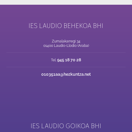
IES LAUDIO BEHEKOA BHI
Zumalakarregi 34
01400 Laudio-Llodio (Araba)
945 18 70 28
Tel.
010351aa@hezkuntza.net
IES LAUDIO GOIKOA BHI