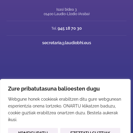
Isasi bidea 3
01400 Laudio-Llodio (Araba)
945 18 70 30
Tel.
secretaria@laudiobhi.eus
Zure pribatutasuna balioesten dugu
GURE SAREAK
Webgune honek cookieak erabiltzen ditu gure webgunean
esperientzia onena lortzeko. ONARTU klikatzen baduzu,
cookie guztiak erabiltzea onartzen duzu. Bestela aukerak
ikusi.