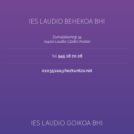
IES LAUDIO BEHEKOA BHI
Zumalakarregi 34
01400 Laudio-Llodio (Araba)
945 18 70 28
Tel.
010351aa@hezkuntza.net
IES LAUDIO GOIKOA BHI