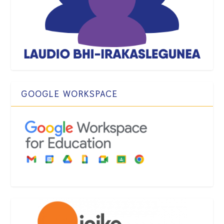
GOOGLE WORKSPACE