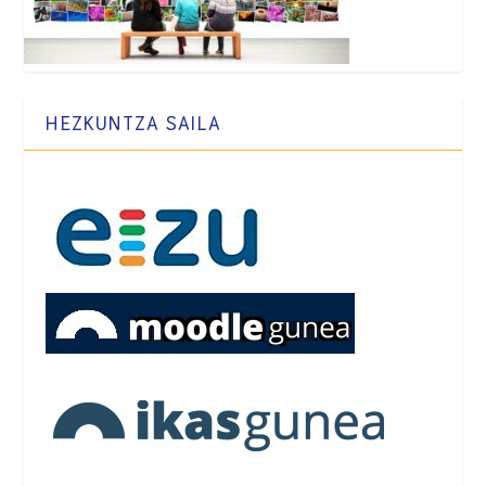
HEZKUNTZA SAILA