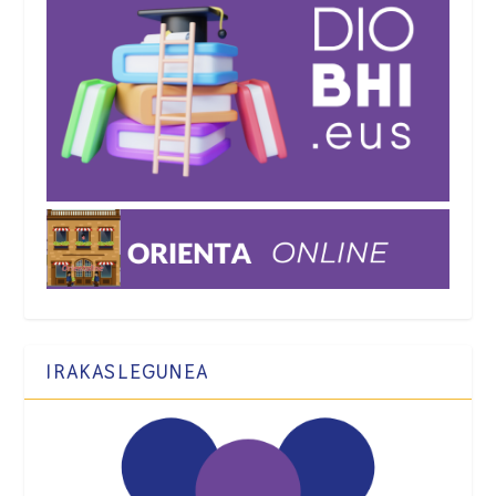
IRAKASLEGUNEA