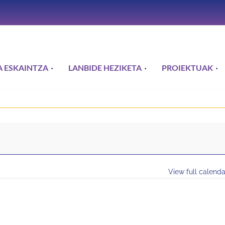
 ESKAINTZA
LANBIDE HEZIKETA
PROIEKTUAK
View full calenda